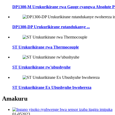
DP1300-M Urukurikirane rwa Gauge cyangwa Absolute Pre
DP1300-DP Urukurikirane rutandukanye ...
ST Urukurikirane rwa Thermocouple
ST Urukurikirane rw'ubushyuhe
ST Urukurikirane Ex Ubushyuhe bwohereza
Amakuru
01-05
2023