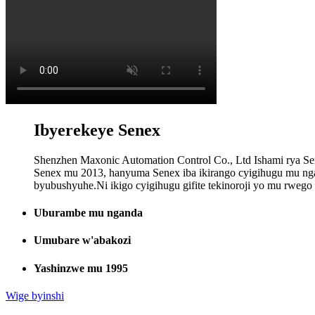
Ibyerekeye Senex
Shenzhen Maxonic Automation Control Co., Ltd Ishami rya S
Senex mu 2013, hanyuma Senex iba ikirango cyigihugu mu ng
byubushyuhe.Ni ikigo cyigihugu gifite tekinoroji yo mu rwego
Uburambe mu nganda
Umubare w'abakozi
Yashinzwe mu 1995
Wige byinshi