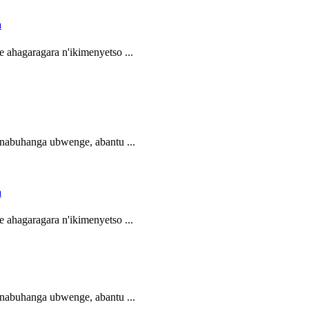
a
 ahagaragara n'ikimenyetso ...
abuhanga ubwenge, abantu ...
a
 ahagaragara n'ikimenyetso ...
abuhanga ubwenge, abantu ...