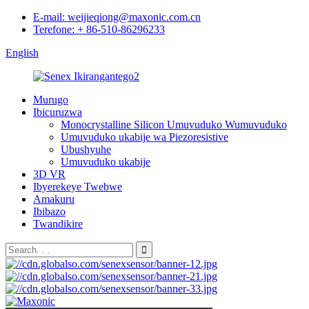
E-mail: weijieqiong@maxonic.com.cn
Terefone: + 86-510-86296233
English
Murugo
Ibicuruzwa
Monocrystalline Silicon Umuvuduko Wumuvuduko
Umuvuduko ukabije wa Piezoresistive
Ubushyuhe
Umuvuduko ukabije
3D VR
Ibyerekeye Twebwe
Amakuru
Ibibazo
Twandikire