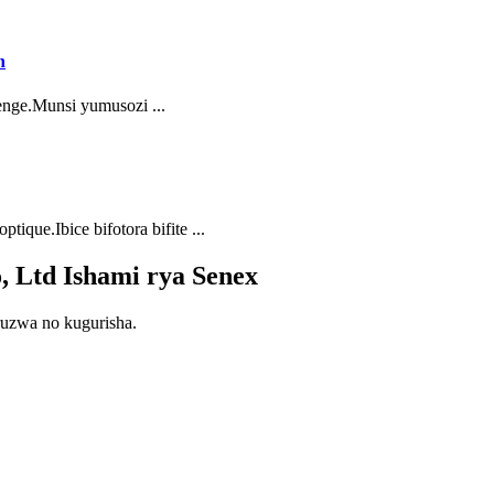
n
nge.Munsi yumusozi ...
ique.Ibice bifotora bifite ...
 Ltd Ishami rya Senex
ruzwa no kugurisha.