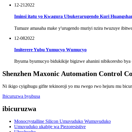
12-21
2022
Iminsi itatu yo Kwagura Ubukerarugendo Kuri Huangsha
Tumaze amasaha make y'urugendo muriyi nzira twuzuye ibitwe
12-08
2022
Imiterere Yubu Yumucyo Wumucyo
Ibyuma byumucyo bidukikije bigizwe ahanini nibikoresho bya opt
Shenzhen Maxonic Automation Control Co,
Ni ikigo cyigihugu gifite tekinoroji yo mu rwego rwo hejuru mu bicu
Ibicuruzwa byubusa
ibicuruzwa
Monocrystalline Silicon Umuvuduko Wumuvuduko
Umuvuduko ukabije wa Piezoresistive
Ubushyuhe