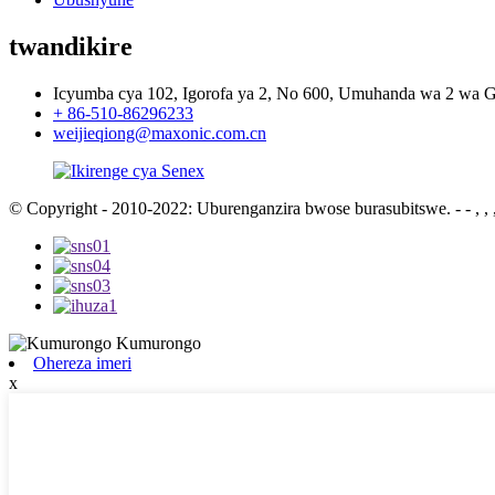
twandikire
Icyumba cya 102, Igorofa ya 2, No 600, Umuhanda wa 2 wa 
+ 86-510-86296233
weijieqiong@maxonic.com.cn
© Copyright - 2010-2022: Uburenganzira bwose burasubitswe.
- - , , ,
Ohereza imeri
x