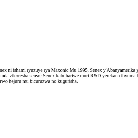
enex ni ishami ryuzuye rya Maxonic.Mu 1995, Senex y'Abanyamerika
anda zikoresha sensor.Senex kabuhariwe muri R&D yerekana ibyuma b
 rwo hejuru mu bicuruzwa no kugurisha.