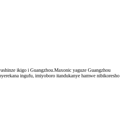
 yashinze ikigo i Guangzhou.Maxonic yaguze Guangzhou
yerekana ingufu, imiyoboro itandukanye hamwe nibikoresho